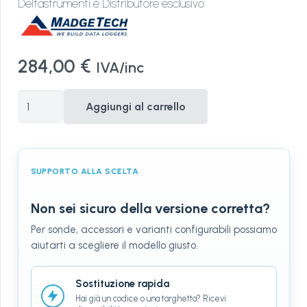
Deltastrumenti è Distributore esclusivo
284,00
€
IVA/inc
Datalogger
Aggiungi al carrello
per
Temperatura
TC101A
SUPPORTO ALLA SCELTA
quantità
Non sei sicuro della versione corretta?
Per sonde, accessori e varianti configurabili possiamo
aiutarti a scegliere il modello giusto.
Sostituzione rapida
Hai già un codice o una targhetta? Ricevi