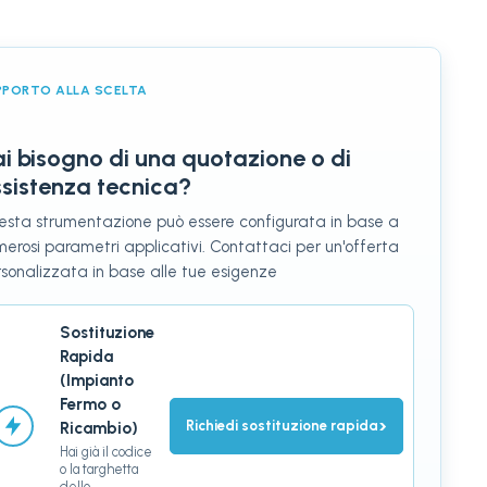
PPORTO ALLA SCELTA
i bisogno di una quotazione o di
sistenza tecnica?
sta strumentazione può essere configurata in base a
erosi parametri applicativi. Contattaci per un'offerta
sonalizzata in base alle tue esigenze
Sostituzione
Rapida
(Impianto
Fermo o
›
Richiedi sostituzione rapida
Ricambio)
Hai già il codice
o la targhetta
dello