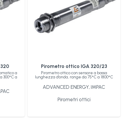
 320
Pirometro ottico IGA 320/23
romatico a
Pirometro ottico con sensore a bassa
a 300°C a
lunghezza d’onda, range da 75°C a 1800°C
l
ADVANCED ENERGY
,
IMPAC
MPAC
Pirometri ottici