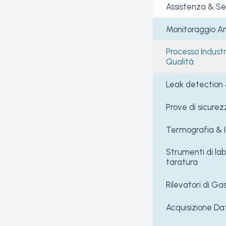
Assistenza & Se
Monitoraggio A
Conse
Processo Industr
Qualità
Prodo
Leak detection 
Tutti
tariff
Prove di sicurez
Termografia & I
Strumenti di lab
taratura
Rilevatori di Ga
Acquisizione Dat