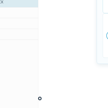
EX
ione prodotto