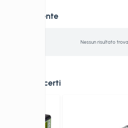
 visti di recente
Nessun risultato trova
e anche piacerti