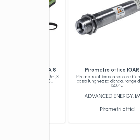
 ottico portatile IGA 8
Pirometro ottico IGAR
ico portatile con sensore 1,5-1,8
Pirometro ottico con sensore bic
ange 250°C…1600°C / 280°C…
bassa lunghezza d’onda, range d
2000°C
1300°C
NCED ENERGY
,
IMPAC
ADVANCED ENERGY
,
I
Pirometri ottici
Pirometri ottici