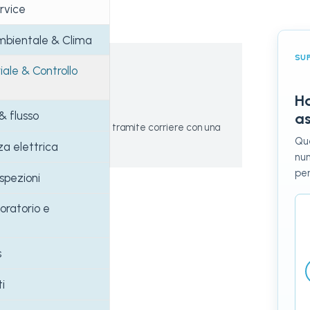
rvice
mbientale & Clima
SU
gna
iale & Controllo
Ha
tto a rapida consegna
& flusso
as
 gli ordini vengono spediti tramite corriere con una
Que
a unica in tutta Italia
za elettrica
num
per
spezioni
oratorio e
s
i