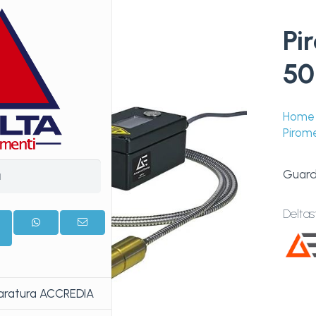
Pi
50
Home
Pirome
Guarda
Deltas
Taratura ACCREDIA